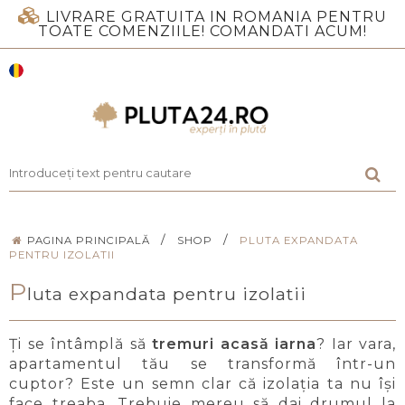
LIVRARE GRATUITA IN ROMANIA PENTRU
TOATE COMENZIILE! COMANDATI ACUM!
/
/
PAGINA PRINCIPALĂ
SHOP
PLUTA EXPANDATA
PENTRU IZOLATII
P
luta expandata pentru izolatii
Ți se întâmplă să
tremuri acasă iarna
? Iar vara,
apartamentul tău se transformă într-un
cuptor? Este un semn clar că izolația ta nu își
face treaba. Trebuie mereu să dai drumul la