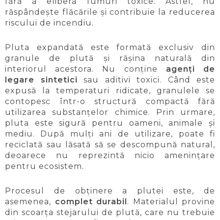
fără a elibera fumuri toxice. Astfel, nu
răspândește flăcările și contribuie la reducerea
riscului de incendiu.
Pluta expandată este formată exclusiv din
granule de plută și rășina naturală din
interiorul acestora. Nu conține
agenți de
legare sintetici
sau aditivi toxici. Când este
expusă la temperaturi ridicate, granulele se
contopesc într-o structură compactă fără
utilizarea substanțelor chimice. Prin urmare,
pluta este sigură pentru oameni, animale și
mediu. După mulți ani de utilizare, poate fi
reciclată sau lăsată să se descompună natural,
deoarece nu reprezintă nicio amenințare
pentru ecosistem.
Procesul de obținere a plutei este, de
asemenea,
complet durabil
. Materialul provine
din scoarța stejarului de plută, care nu trebuie