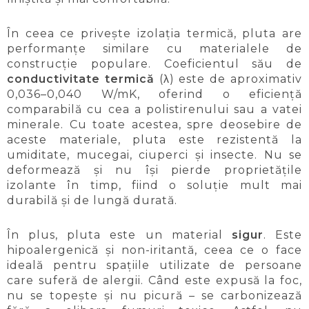
În ceea ce privește izolația termică, pluta are
performanțe similare cu materialele de
construcție populare. Coeficientul său de
conductivitate termică
(λ) este de aproximativ
0,036–0,040 W/mK, oferind o eficiență
comparabilă cu cea a polistirenului sau a vatei
minerale. Cu toate acestea, spre deosebire de
aceste materiale, pluta este rezistentă la
umiditate, mucegai, ciuperci și insecte. Nu se
deformează și nu își pierde proprietățile
izolante în timp, fiind o soluție mult mai
durabilă și de lungă durată.
În plus, pluta este un material
sigur
. Este
hipoalergenică și non-iritantă, ceea ce o face
ideală pentru spațiile utilizate de persoane
care suferă de alergii. Când este expusă la foc,
nu se topește și nu picură – se carbonizează