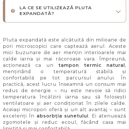
LA CE SE UTILIZEAZĂ PLUTA
EXPANDATĂ?
Pluta expandată este alcătuită din milioane de
pori microscopici care captează aerul. Aceste
mici buzunare de aer mențin interioarele mai
calde iarna și mai răcoroase vara. Împreună,
acționează ca un
tampon termic natural
,
menținând o temperatură stabilă și
confortabilă pe tot parcursul anului. În
practică, acest lucru înseamnă un consum mai
redus de energie – nu este nevoie să ridici
temperatura încălzirii iarna sau să folosești
ventilatoare și aer condiționat în zilele calde.
Aceiași micropori oferă și un alt avantaj – sunt
excelenți în
absorbția sunetului
. Ei atenuează
zgomotele și reduc ecoul, făcând casa mai
liniștită și mai confortabilă.