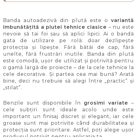
Banda autoadezivă din plută este o
variantă
îmbunătățită a plutei tehnice clasice
– nu este
nevoie să tai foi sau să aplici lipici. Ai o bandă
gata de utilizare pe rolă: doar dezlipește
protecția și lipește. Fără bătăi de cap, fără
unelte, fără frustrări inutile. Banda din plută
este comodă, ușor de utilizat și potrivită pentru
o gamă largă de proiecte – de la cele tehnice la
cele decorative. Și partea cea mai bună? Arată
bine, deci nu trebuie să alegi între „practic” și
„stilat”.
Benzile sunt disponibile în
grosimi variate
–
cele subțiri sunt ideale acolo unde este
important un finisaj discret și elegant, iar cele
groase sunt mai potrivite când durabilitatea și
protecția sunt prioritare. Astfel, poți alege ușor
produsul potrivit pentru aplicația ta.