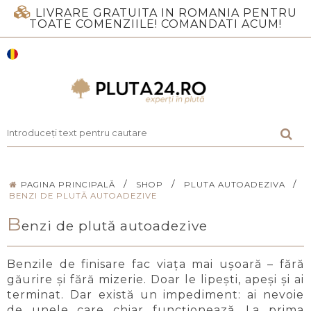
LIVRARE GRATUITA IN ROMANIA PENTRU
TOATE COMENZIILE! COMANDATI ACUM!
/
/
/
PAGINA PRINCIPALĂ
SHOP
PLUTA AUTOADEZIVA
BENZI DE PLUTĂ AUTOADEZIVE
B
enzi de plută autoadezive
Benzile de finisare fac viața mai ușoară – fără
găurire și fără mizerie. Doar le lipești, apeși și ai
terminat. Dar există un impediment: ai nevoie
de unele care chiar funcționează. La prima