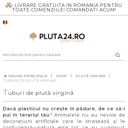
LIVRARE GRATUITA IN ROMANIA PENTRU
TOATE COMENZIILE! COMANDATI ACUM!
/
/
/
PAGINA PRINCIPALĂ
SHOP
PLUTĂ VIRGINĂ
TUBURI DE PLUTĂ VIRGINĂ
T
uburi de plută virgină
Dacă plasticul nu crește în pădure
,
de ce să-l
pui în terariul tău
? Animalele nu au nevoie de
decorațiuni artificiale care le stresează și le
confuzează—natura este tot ce au cunoscut