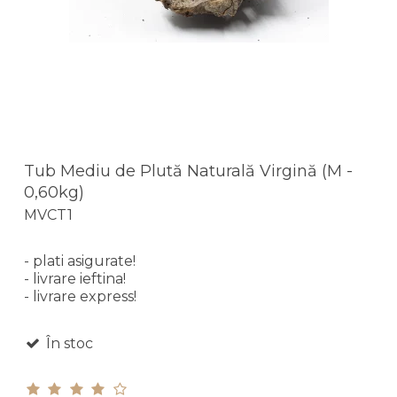
Tub Mediu de Plută Naturală Virgină (M -
0,60kg)
MVCT1
- plati asigurate!
- livrare ieftina!
- livrare express!
În stoc