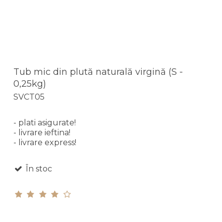
Tub mic din plută naturală virgină (S -
0,25kg)
SVCT05
- plati asigurate!
- livrare ieftina!
- livrare express!
În stoc