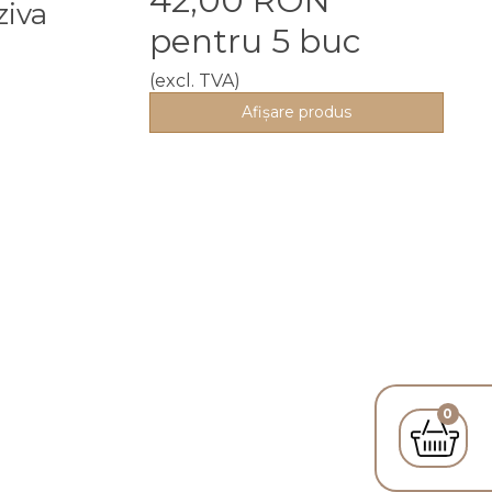
42,00 RON
ziva
pentru 5 buc
(excl. TVA)
Afişare produs
0