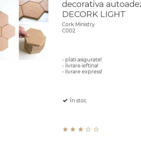
decorativa autoade
DECORK LIGHT
Cork Ministry
C002
- plati asigurate!
- livrare ieftina!
- livrare express!
În stoc