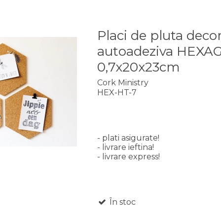
Placi de pluta deco
autoadeziva HEXA
0,7x20x23cm
Cork Ministry
HEX-HT-7
- plati asigurate!
- livrare ieftina!
- livrare express!
În stoc