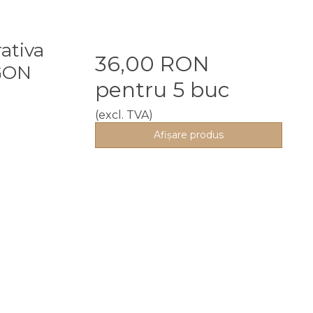
rativa
36,00 RON
GON
pentru 5 buc
(excl. TVA)
Afişare produs