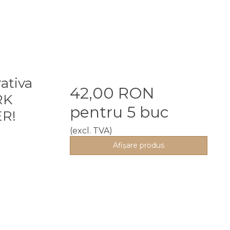
rativa
42,00 RON
RK
pentru 5 buc
R!
(excl. TVA)
Afişare produs