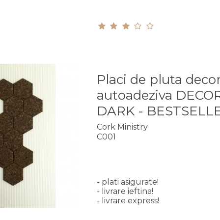
Placi de pluta deco
autoadeziva DECO
DARK - BESTSELLE
Cork Ministry
C001
- plati asigurate!
- livrare ieftina!
- livrare express!