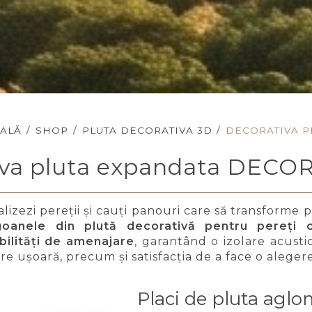
PALĂ
/
SHOP
/
PLUTA DECORATIVA 3D
/
DECORATIVA P
iva pluta expandata DECO
nalizezi pereții și cauți panouri care să transforme p
oanele din plută decorativă pentru pereți c
ilități de amenajare
, garantând o izolare acustic
are ușoară, precum și satisfacția de a face o aleger
Placi de pluta aglo