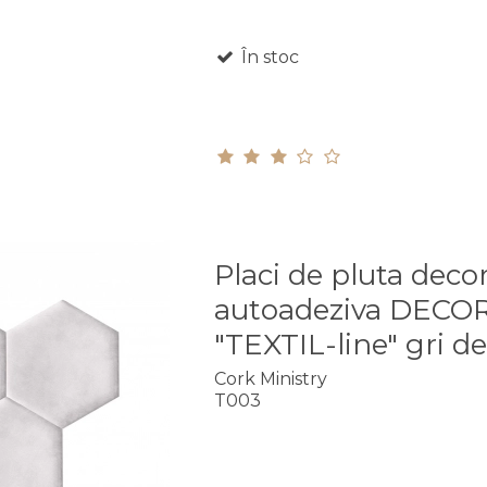
În stoc
Placi de pluta deco
autoadeziva DECO
"TEXTIL-line" gri d
Cork Ministry
T003