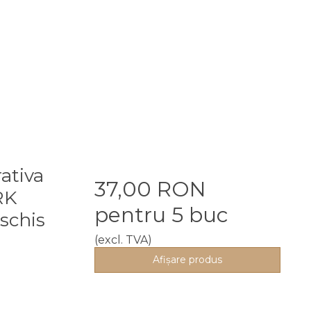
rativa
37,00 RON
RK
pentru 5 buc
eschis
(excl. TVA)
Afişare produs