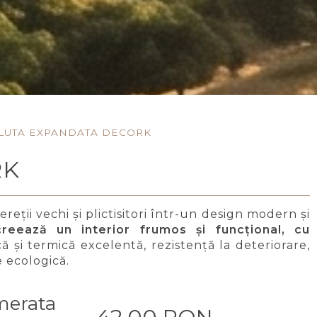
LUTA EXPANDATA DECORK
RK
ereții vechi și plictisitori într-un design modern și
reează un interior frumos și funcțional, cu
ă și termică excelentă, rezistență la deteriorare,
e ecologică.
merata