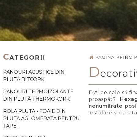
C
ATEGORII
PAGINA PRINCI
D
ecorat
PANOURI ACUSTICE DIN
PLUTĂ BITCORK
PANOURI TERMOIZOLANTE
Ești pe cale să fi
DIN PLUTĂ THERMOKORK
proaspăt?
Hexag
nenumărate posib
ROLA PLUTA - FOAIE DIN
instalare și curăț
PLUTA AGLOMERATA PENTRU
TAPET