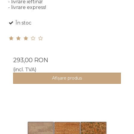
- livrare ieftina!
- livrare express!
În stoc
293,00 RON
(incl. TVA)
Afişare produs