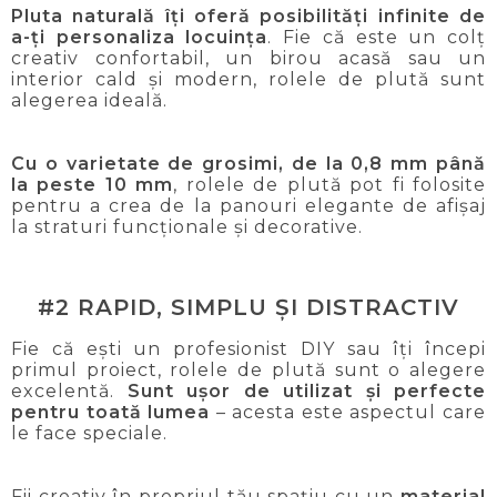
Pluta naturală îți oferă posibilități infinite de
a-ți personaliza locuința
. Fie că este un colț
creativ confortabil, un birou acasă sau un
interior cald și modern, rolele de plută sunt
alegerea ideală.
Cu o varietate de grosimi, de la 0,8 mm până
la peste 10 mm
, rolele de plută pot fi folosite
pentru a crea de la panouri elegante de afișaj
la straturi funcționale și decorative.
#2 RAPID, SIMPLU ȘI DISTRACTIV
Fie că ești un profesionist DIY sau îți începi
primul proiect, rolele de plută sunt o alegere
excelentă.
Sunt ușor de utilizat și perfecte
pentru toată lumea
– acesta este aspectul care
le face speciale.
Fii creativ în propriul tău spațiu cu un
material