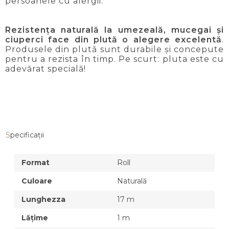
persoanele cu alergii.
Rezistența naturală la umezeală, mucegai și
ciuperci face din plută o alegere excelentă
.
Produsele din plută sunt durabile și concepute
pentru a rezista în timp. Pe scurt: pluta este cu
adevărat specială!
Specificaţii
Format
Roll
Culoare
Naturală
Lunghezza
17 m
Lăţime
1 m