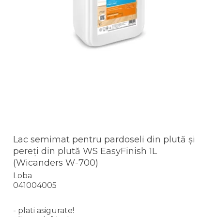
Lac semimat pentru pardoseli din plută și
pereți din plută WS EasyFinish 1L
(Wicanders W-700)
Loba
041004005
- plati asigurate!