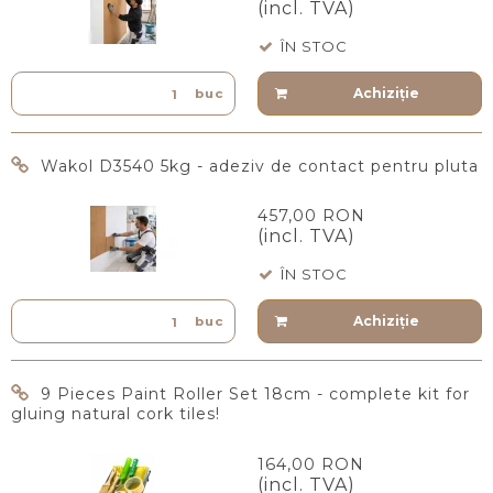
(incl. TVA)
ÎN STOC
Achiziţie
buc
Wakol D3540 5kg - adeziv de contact pentru pluta
457,00 RON
(incl. TVA)
ÎN STOC
Achiziţie
buc
9 Pieces Paint Roller Set 18cm - complete kit for
gluing natural cork tiles!
164,00 RON
(incl. TVA)