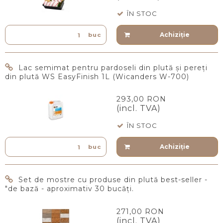
ÎN STOC
Achiziţie
buc
Lac semimat pentru pardoseli din plută și pereți
din plută WS EasyFinish 1L (Wicanders W-700)
293,00 RON
(incl. TVA)
ÎN STOC
Achiziţie
buc
Set de mostre cu produse din plută best-seller -
"de bază - aproximativ 30 bucăți.
271,00 RON
(incl. TVA)