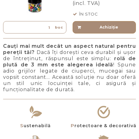
(incl. TVA)
ÎN STOC
Achiziţie
buc
Cauți mai mult decât un aspect natural pentru
pereții tăi?
Dacă îți dorești ceva durabil și ușor
de întreținut, răspunsul este simplu:
rolă de
plută de 3 mm este alegerea ideală
! Spune
adio grijilor legate de ciuperci, mucegai sau
vopsit constant… Această soluție nu doar oferă
un stil unic locuinței tale, ci asigură și
funcționalitate de durată.
Sustenabilă
Protectoare & decorativă