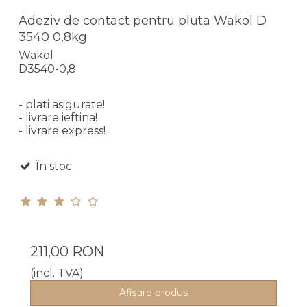
Adeziv de contact pentru pluta Wakol D
3540 0,8kg
Wakol
D3540-0,8
- plati asigurate!
- livrare ieftina!
- livrare express!
În stoc
211,00 RON
(incl. TVA)
Afişare produs