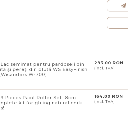
293,00 RON
Lac semimat pentru pardoseli din
(incl. TVA)
ută și pereți din plută WS EasyFinish
 (Wicanders W-700)
164,00 RON
9 Pieces Paint Roller Set 18cm -
(incl. TVA)
mplete kit for gluing natural cork
es!