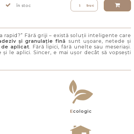
În stoc
buc
 rapid?” Fără griji – există soluții inteligente care
deziv și granulație fină
sunt ușoare, netede și
 de aplicat
. Fără lipici, fără unelte sau meseriași.
și le aplici. Sincer, e mai ușor decât să vopsești
Ecologic