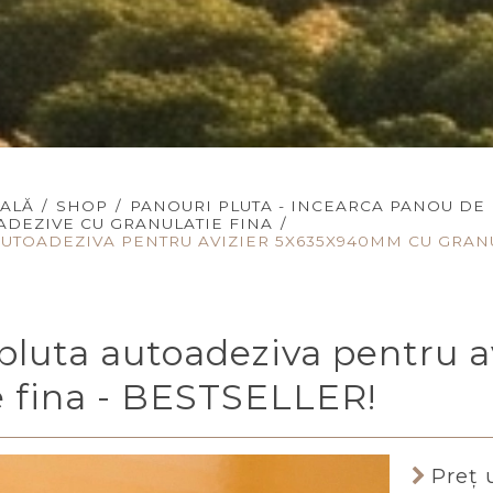
PALĂ
/
SHOP
/
PANOURI PLUTA - INCEARCA PANOU DE
ADEZIVE CU GRANULATIE FINA
/
AUTOADEZIVA PENTRU AVIZIER 5X635X940MM CU GRANU
n pluta autoadeziva pentru
e fina - BESTSELLER!
Preţ 