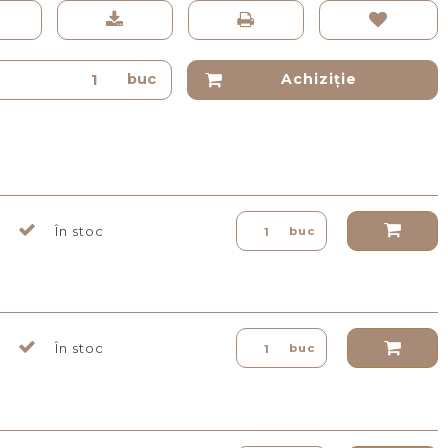
buc
Achiziţie
În stoc
buc
În stoc
buc