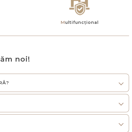
Multifuncțional
tăm noi!
ERĂ?