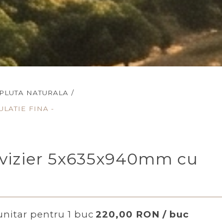
 PLUTA NATURALA
/
LATIE FINA -
 avizier 5x635x940mm cu
unitar pentru 1 buc
220,00 RON / buc