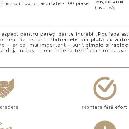
156,00 RON
Push pini culori asortate - 100 piese
(incl. TVA)
 aspect pentru pereți, dar te întrebi: „Pot face asta
 extrem de ușoară.
Plafoanele din plută cu autoa
re – iar cel mai important – sunt
simple
și
rapide
e deja inclus – doar îndepărtezi folia protectoare 
încredere
Montare fără efort